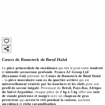
Cœurs de Rumsteck de Bœuf Halal
La
pièce primordiale du steakhouse
qui fait le pont entre
tendreté
et
intensité savoureuse profonde
.
France AJ Group Ltd
(Royaume-Uni)
présente les
Cœurs de Rumsteck de Bœuf Halal
– la
pièce musculaire sans os du quartier arrière
qui est
universellement vénérée par les bouchers et les chefs
pour son
profil de saveur inégalé
. Provenant du
Brésil, Pays-Bas, Afrique
du Sud et Argentine
, chaque pièce de
2 kg à 5 kg
offre une
noix
de viande généreuse et maigre
avec un
chapeau de gras
protecteur
qui
arrose le rôti pendant la cuisson
, assurant
succulence
et
riche caramélisation
.