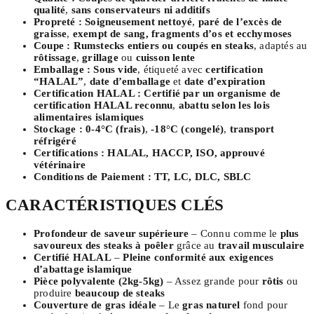
qualité
,
sans conservateurs ni additifs
Propreté :
Soigneusement nettoyé
,
paré de l’excès de
graisse
,
exempt de sang, fragments d’os et ecchymoses
Coupe :
Rumstecks entiers ou coupés en steaks
, adaptés au
rôtissage
,
grillage
ou
cuisson lente
Emballage :
Sous vide
, étiqueté avec
certification
“HALAL”
,
date d’emballage
et
date d’expiration
Certification HALAL :
Certifié par un organisme de
certification HALAL reconnu
,
abattu selon les lois
alimentaires islamiques
Stockage :
0-4°C (frais)
,
-18°C (congelé)
,
transport
réfrigéré
Certifications :
HALAL, HACCP, ISO, approuvé
vétérinaire
Conditions de Paiement :
TT, LC, DLC, SBLC
CARACTÉRISTIQUES CLÉS
Profondeur de saveur supérieure
– Connu comme le
plus
savoureux des steaks à poêler
grâce au
travail musculaire
Certifié HALAL
–
Pleine conformité aux exigences
d’abattage islamique
Pièce polyvalente (2kg-5kg)
– Assez grande pour
rôtis
ou
produire
beaucoup de steaks
Couverture de gras idéale
– Le
gras naturel
fond pour