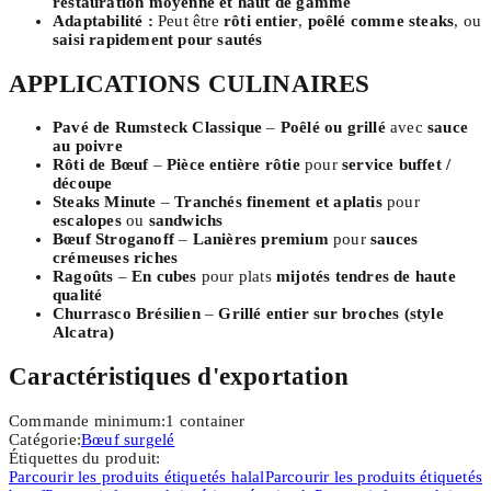
restauration moyenne et haut de gamme
Adaptabilité :
Peut être
rôti entier
,
poêlé comme steaks
, ou
saisi rapidement pour sautés
APPLICATIONS CULINAIRES
Pavé de Rumsteck Classique
–
Poêlé ou grillé
avec
sauce
au poivre
Rôti de Bœuf
–
Pièce entière rôtie
pour
service buffet /
découpe
Steaks Minute
–
Tranchés finement et aplatis
pour
escalopes
ou
sandwichs
Bœuf Stroganoff
–
Lanières premium
pour
sauces
crémeuses riches
Ragoûts
–
En cubes
pour plats
mijotés tendres de haute
qualité
Churrasco Brésilien
–
Grillé entier sur broches (style
Alcatra)
Caractéristiques d'exportation
Commande minimum
:
1
container
Catégorie
:
Bœuf surgelé
Étiquettes du produit
:
Parcourir les produits étiquetés
halal
Parcourir les produits étiquetés