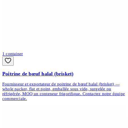
1
container
Poitrine de bœuf halal (brisket)
Fournisseur et exportateur de poitrine de bœuf halal (brisket) —
whole packer, flat et point, emballée sous vide, surgelée ou
réfrigérée, MOQ un conteneur frigorifique. Contactez notre équipe
commerciale.