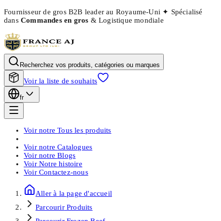
Fournisseur de gros B2B leader au Royaume-Uni
✦
Spécialisé
dans
Commandes en gros
& Logistique mondiale
Recherchez vos produits, catégories ou marques
Voir la liste de souhaits
fr
Voir notre
Tous les produits
Voir notre
Catalogues
Voir notre
Blogs
Voir
Notre histoire
Voir
Contactez-nous
Aller à la page d'accueil
Parcourir
Produits