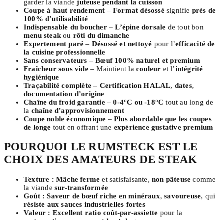
garder la viande
juteuse pendant la cuisson
Coupe à haut rendement
–
Format désossé
signifie
près de
100% d’utilisabilité
Indispensable du boucher
–
L’épine dorsale
de tout bon
menu steak
ou
rôti du dimanche
Expertement paré
–
Désossé et nettoyé
pour l’
efficacité de
la cuisine professionnelle
Sans conservateurs
–
Bœuf 100% naturel et premium
Fraîcheur sous vide
– Maintient la
couleur
et l’
intégrité
hygiénique
Traçabilité complète
–
Certification HALAL
,
dates
,
documentation d’origine
Chaîne du froid garantie
–
0-4°C ou -18°C
tout au long de
la
chaîne d’approvisionnement
Coupe noble économique
–
Plus abordable que les coupes
de longe
tout en offrant une
expérience gustative premium
POURQUOI LE RUMSTECK EST LE
CHOIX DES AMATEURS DE STEAK
Texture :
Mâche ferme
et satisfaisante,
non pâteuse
comme
la viande
sur-transformée
Goût :
Saveur de bœuf riche en minéraux
,
savoureuse
, qui
résiste aux sauces industrielles fortes
Valeur :
Excellent ratio coût-par-assiette
pour la