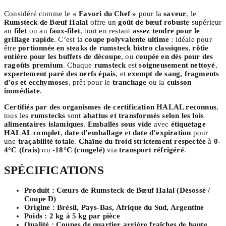
Considéré comme le
« Favori du Chef »
pour la
saveur
, le
Rumsteck de Bœuf Halal
offre un
goût de bœuf robuste
supérieur
au
filet
ou au
faux-filet
, tout en restant
assez tendre pour le
grillage rapide
. C’est la
coupe polyvalente ultime
: idéale pour
être
portionnée en steaks de rumsteck bistro classiques
,
rôtie
entière pour les buffets de découpe
, ou
coupée en dés pour des
ragoûts premium
. Chaque
rumsteck
est
soigneusement nettoyé
,
expertement paré des nerfs épais
, et
exempt de sang, fragments
d’os et ecchymoses
, prêt pour le
tranchage
ou la
cuisson
immédiate
.
Certifiés par des organismes de certification HALAL reconnus
,
tous les
rumstecks
sont
abattus et transformés selon les lois
alimentaires islamiques
.
Emballés sous vide
avec
étiquetage
HALAL complet
,
date d’emballage
et
date d’expiration
pour
une
traçabilité totale
.
Chaîne du froid strictement respectée
à
0-
4°C (frais)
ou
-18°C (congelé)
via
transport réfrigéré
.
SPÉCIFICATIONS
Produit :
Cœurs de Rumsteck de Bœuf Halal (Désossé /
Coupe D)
Origine :
Brésil, Pays-Bas, Afrique du Sud, Argentine
Poids :
2 kg à 5 kg par pièce
Qualité :
Coupes de quartier arrière fraîches de haute