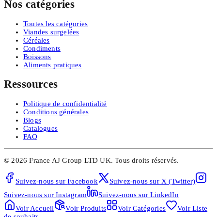
Nos catégories
Toutes les catégories
Viandes surgelées
Céréales
Condiments
Boissons
Aliments pratiques
Ressources
Politique de confidentialité
Conditions générales
Blogs
Catalogues
FAQ
©
2026
France AJ Group LTD UK.
Tous droits réservés.
Suivez-nous sur
Facebook
Suivez-nous sur
X (Twitter)
Suivez-nous sur
Instagram
Suivez-nous sur
LinkedIn
Voir
Accueil
Voir
Produits
Voir
Catégories
Voir
Liste
de souhaits