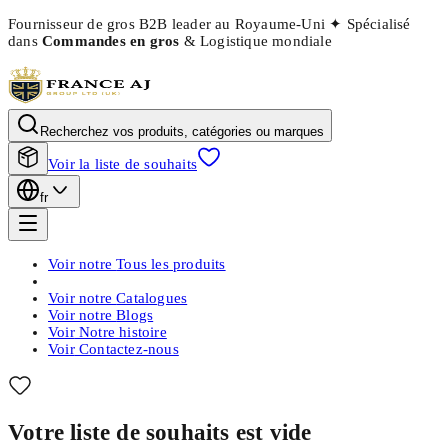
Fournisseur de gros B2B leader au Royaume-Uni
✦
Spécialisé
dans
Commandes en gros
& Logistique mondiale
Recherchez vos produits, catégories ou marques
Voir la liste de souhaits
fr
Voir notre
Tous les produits
Voir notre
Catalogues
Voir notre
Blogs
Voir
Notre histoire
Voir
Contactez-nous
Votre liste de souhaits est vide