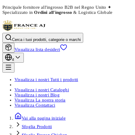
Principale fornitore all'ingrosso B2B nel Regno Unito
✦
Specializzato in
Ordini all'ingrosso
& Logistica Globale
Cerca i tuoi prodotti, categorie o marchi
Visualizza lista desideri
it
Visualizza i nostri
Tutti i prodotti
Visualizza i nostri
Cataloghi
Visualizza i nostri
Blog
Visualizza
La nostra storia
Visualizza
Contattaci
Vai alla pagina iniziale
Sfoglia
Prodotti