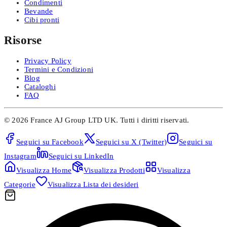
Condimenti
Bevande
Cibi pronti
Risorse
Privacy Policy
Termini e Condizioni
Blog
Cataloghi
FAQ
©
2026
France AJ Group LTD UK.
Tutti i diritti riservati.
Seguici su
Facebook
Seguici su
X (Twitter)
Seguici su
Instagram
Seguici su
LinkedIn
Visualizza
Home
Visualizza
Prodotti
Visualizza
Categorie
Visualizza
Lista dei desideri