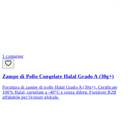
1
container
Zampe di Pollo Congelate Halal Grado A (30g+)
Fornitura di zampe di pollo Halal Grado A (30g+). Certificate
100% Halal, surgelate a -40°C e senza difetti. Fornitore B2B
affidabile per l'export globale.